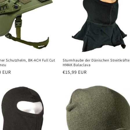
cher Schutzhelm, BK-ACH Full Cut
Sturmhaube der Dänischen Streitkräfte
 neu
HMAK Balaclava
er
0 EUR
Normaler
€15,99 EUR
Preis