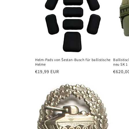
Helm-Pads von Šestan-Busch für ballistische
Ballistis
Helme
neu SK 1
Normaler
€19,99 EUR
Normal
€620,0
Preis
Preis