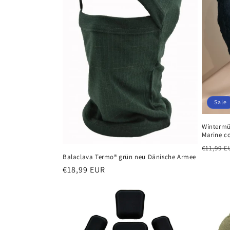
Sale
Wintermü
Marine c
Normal
€11,99 E
Balaclava Termo® grün neu Dänische Armee
Preis
Normaler
€18,99 EUR
Preis