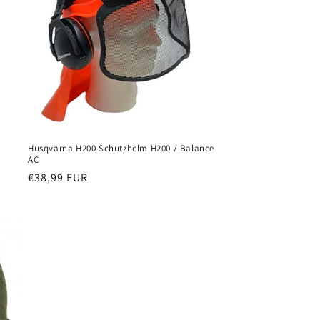
Husqvarna H200 Schutzhelm H200 / Balance
AC
Normaler
€38,99 EUR
Preis