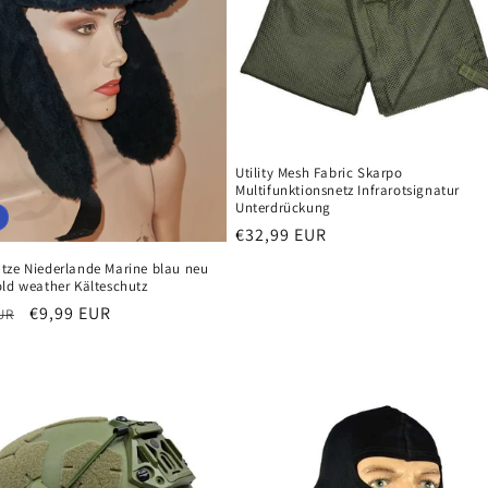
Utility Mesh Fabric Skarpo
Multifunktionsnetz Infrarotsignatur
Unterdrückung
Normaler
€32,99 EUR
Preis
tze Niederlande Marine blau neu
old weather Kälteschutz
er
Verkaufspreis
€9,99 EUR
UR