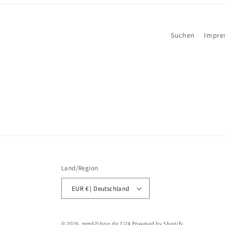
Suchen
Impre
Land/Region
EUR € | Deutschland
© 2026,
mm67shop.de 7/24
Powered by Shopify