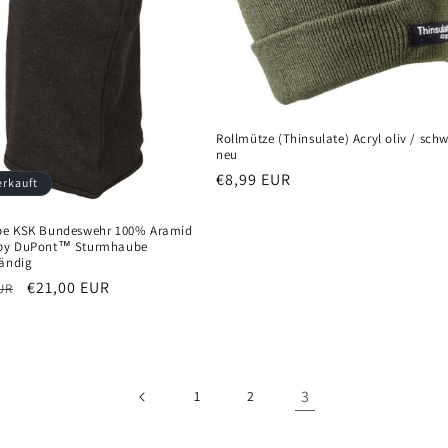
Rollmütze (Thinsulate) Acryl oliv / schw
neu
Normaler
€8,99 EUR
erkauft
Preis
be KSK Bundeswehr 100% Aramid
by DuPont™ Sturmhaube
tändig
er
Verkaufspreis
€21,00 EUR
UR
3
1
2