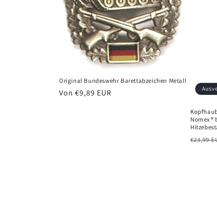
Original Bundeswehr Barettabzeichen Metall
Ausv
Normaler
Von €9,89 EUR
Preis
Kopfhau
Nomex® 
Hitzebes
Normal
€23,99 E
Preis