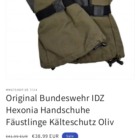
Medien
1
in
MM67SHOP.DE 7/24
Original Bundeswehr IDZ
Modal
öffnen
Hexonia Handschuhe
Fäustlinge Kälteschutz Oliv
Normaler
Verkaufspreis
€38,99 EUR
€41,99 EUR
Sale