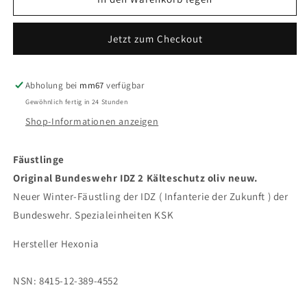
Original
Original
Bundeswehr
Bundeswehr
Jetzt zum Checkout
IDZ
IDZ
Hexonia
Hexonia
Handschuhe
Handschuhe
Fäustlinge
Fäustlinge
Abholung bei
mm67
verfügbar
Kälteschutz
Kälteschutz
Gewöhnlich fertig in 24 Stunden
Oliv
Oliv
Shop-Informationen anzeigen
Fäustlinge
Original Bundeswehr IDZ 2 Kälteschutz oliv neuw.
Neuer Winter-Fäustling der IDZ ( Infanterie der Zukunft ) der
Bundeswehr. Spezialeinheiten KSK
Hersteller Hexonia
NSN: 8415-12-389-4552