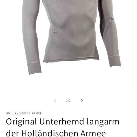
Medien
M
1
2
in
in
von
1
/
2
Modal
M
öffnen
ö
HOLLÄNDISCHE ARMEE
Original Unterhemd langarm
der Holländischen Armee