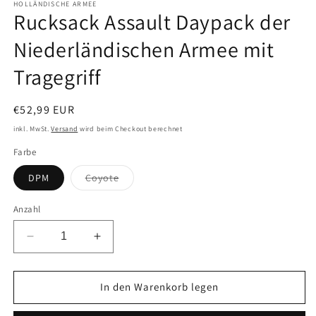
HOLLÄNDISCHE ARMEE
Rucksack Assault Daypack der
Niederländischen Armee mit
Tragegriff
Normaler
€52,99 EUR
Preis
inkl. MwSt.
Versand
wird beim Checkout berechnet
Farbe
Variante
DPM
Coyote
ausverkauft
oder
nicht
Anzahl
verfügbar
Verringere
Erhöhe
die
die
Menge
Menge
für
für
In den Warenkorb legen
Rucksack
Rucksack