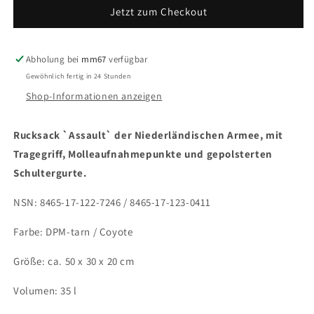
Assault
Assault
Jetzt zum Checkout
Daypack
Daypack
der
der
Niederländischen
Niederländischen
Armee
Armee
Abholung bei
mm67
verfügbar
mit
mit
Gewöhnlich fertig in 24 Stunden
Tragegriff
Tragegriff
Shop-Informationen anzeigen
Rucksack `Assault` der Niederländischen Armee, mit
Tragegriff, Molleaufnahmepunkte und gepolsterten
Schultergurte.
NSN: 8465-17-122-7246 / 8465-17-123-0411
Farbe: DPM-tarn / Coyote
Größe: ca. 50 x 30 x 20 cm
Volumen: 35 l